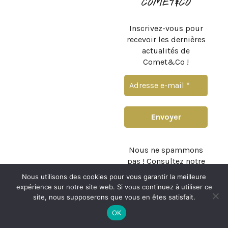
COMET&CO
Inscrivez-vous pour
recevoir les dernières
actualités de
Comet&Co !
Nous ne spammons
pas ! Consultez notre
politique de
Nous utilisons des cookies pour vous garantir la meilleure
confidentialité
pour
expérience sur notre site web. Si vous continuez à utiliser ce
plus d’informations.
site, nous supposerons que vous en êtes satisfait.
OK