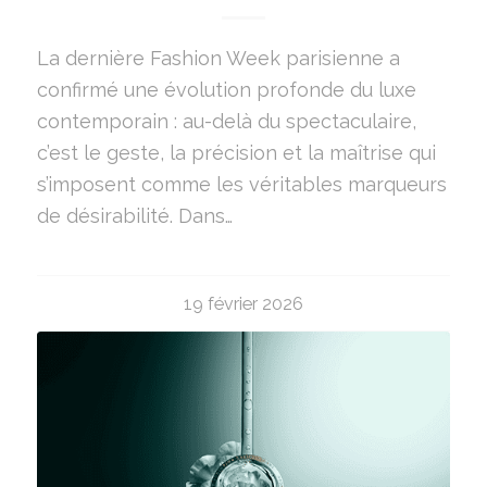
La dernière Fashion Week parisienne a
confirmé une évolution profonde du luxe
contemporain : au-delà du spectaculaire,
c’est le geste, la précision et la maîtrise qui
s’imposent comme les véritables marqueurs
de désirabilité. Dans…
19 février 2026